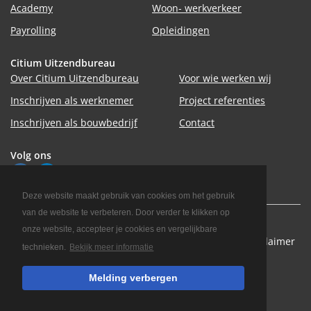
Academy
Woon- werkverkeer
Payrolling
Opleidingen
Citium Uitzendbureau
Over Citium Uitzendbureau
Voor wie werken wij
Inschrijven als werknemer
Project referenties
Inschrijven als bouwbedrijf
Contact
Volg ons
Deze website maakt gebruik van cookies om het gebruik
van de website te verbeteren. Door verder te klikken op
Copyright 2026 Citium Uitzendbureau
onze website, accepteer je cookies en vergelijkbare
Algemene voorwaarden
Privacy statement
Disclaimer
technieken.
Bekijk meer informatie
Inloggen
Melding verbergen